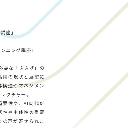
ス講座」
ランニング講座」
必要な「ささげ」の
活用の現状と展望に
与構造やマネジメン
らレクチャー。
要性や、AI時代だ
感性や主体性の重要
との声が寄せられま